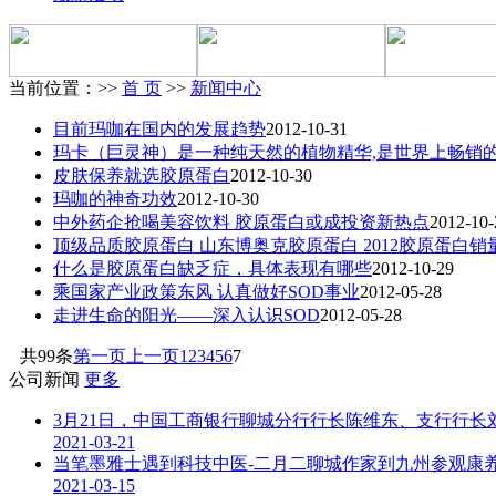
当前位置：>>
首 页
>>
新闻中心
目前玛咖在国内的发展趋势
2012-10-31
玛卡（巨灵神）是一种纯天然的植物精华,是世界上畅销
皮肤保养就选胶原蛋白
2012-10-30
玛咖的神奇功效
2012-10-30
中外药企抢喝美容饮料 胶原蛋白或成投资新热点
2012-10-
顶级品质胶原蛋白 山东博奥克胶原蛋白 2012胶原蛋白销
什么是胶原蛋白缺乏症，具体表现有哪些
2012-10-29
乘国家产业政策东风 认真做好SOD事业
2012-05-28
走进生命的阳光——深入认识SOD
2012-05-28
共99条
第一页
上一页
1
2
3
4
5
6
7
公司新闻
更多
3月21日，中国工商银行聊城分行行长陈维东、支行行长
2021-03-21
当笔墨雅士遇到科技中医-二月二聊城作家到九州参观康
2021-03-15